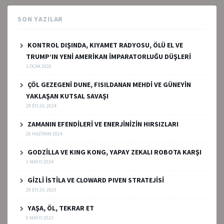
SON YAZILAR
KONTROL DIŞINDA, KIYAMET RADYOSU, ÖLÜ EL VE
TRUMP’IN YENİ AMERİKAN İMPARATORLUĞU DÜŞLERİ
1 OCAK 2026
ÇÖL GEZEGENİ DUNE, FISILDANAN MEHDİ VE GÜNEYİN
YAKLAŞAN KUTSAL SAVAŞI
29 EYLÜL 2024
ZAMANIN EFENDİLERİ VE ENERJİNİZİN HIRSIZLARI
26 HAZIRAN 2024
GODZİLLA VE KING KONG, YAPAY ZEKALI ROBOTA KARŞI
1 MAYIS 2024
GİZLİ İSTİLA VE CLOWARD PIVEN STRATEJİSİ
29 EYLÜL 2023
YAŞA, ÖL, TEKRAR ET
9 MAYIS 2023