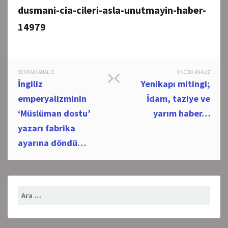
dusmani-cia-cileri-asla-unutmayin-haber-
14979
Post
SONRAKI ANALIZ
ÖNCEKI ANALIZ
İngiliz
Yenikapı mitingi;
navigation
emperyalizminin
İdam, taziye ve
‘Müslüman dostu’
yarım haber…
yazarı fabrika
ayarına döndü…
Arama: