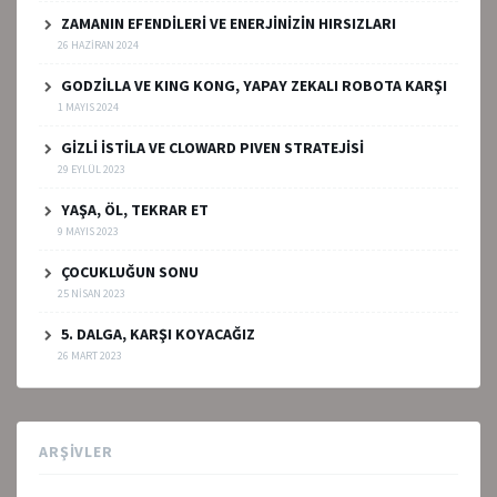
ZAMANIN EFENDİLERİ VE ENERJİNİZİN HIRSIZLARI
26 HAZIRAN 2024
GODZİLLA VE KING KONG, YAPAY ZEKALI ROBOTA KARŞI
1 MAYIS 2024
GİZLİ İSTİLA VE CLOWARD PIVEN STRATEJİSİ
29 EYLÜL 2023
YAŞA, ÖL, TEKRAR ET
9 MAYIS 2023
ÇOCUKLUĞUN SONU
25 NISAN 2023
5. DALGA, KARŞI KOYACAĞIZ
26 MART 2023
ARŞIVLER