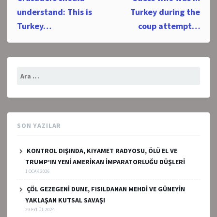
navigation
understand: This is
Turkey during the
Turkey…
coup attempt…
Arama:
SON YAZILAR
KONTROL DIŞINDA, KIYAMET RADYOSU, ÖLÜ EL VE
TRUMP’IN YENİ AMERİKAN İMPARATORLUĞU DÜŞLERİ
1 OCAK 2026
ÇÖL GEZEGENİ DUNE, FISILDANAN MEHDİ VE GÜNEYİN
YAKLAŞAN KUTSAL SAVAŞI
29 EYLÜL 2024