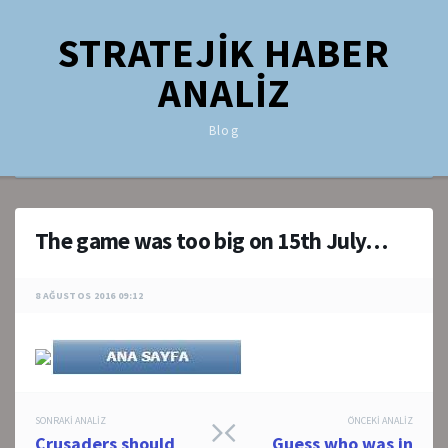
STRATEJİK HABER
ANALİZ
Blog
The game was too big on 15th July…
8 AĞUSTOS 2016 09:12
Post
SONRAKI ANALIZ
ÖNCEKI ANALIZ
Crusaders should
Guess who was in