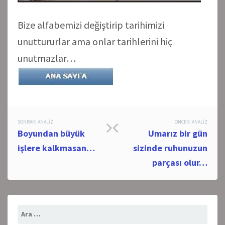
Bize alfabemizi değiştirip tarihimizi
unuttururlar ama onlar tarihlerini hiç
unutmazlar…
Post
SONRAKI ANALIZ
ÖNCEKI ANALIZ
Boyundan büyük
Umarız bir gün
navigation
işlere kalkmasan…
sizinde ruhunuzun
parçası olur…
Arama: