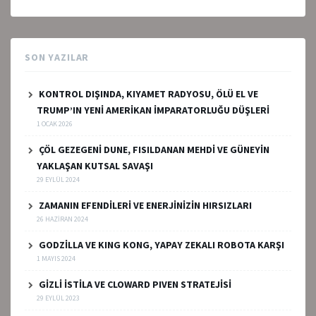
SON YAZILAR
KONTROL DIŞINDA, KIYAMET RADYOSU, ÖLÜ EL VE
TRUMP’IN YENİ AMERİKAN İMPARATORLUĞU DÜŞLERİ
1 OCAK 2026
ÇÖL GEZEGENİ DUNE, FISILDANAN MEHDİ VE GÜNEYİN
YAKLAŞAN KUTSAL SAVAŞI
29 EYLÜL 2024
ZAMANIN EFENDİLERİ VE ENERJİNİZİN HIRSIZLARI
26 HAZIRAN 2024
GODZİLLA VE KING KONG, YAPAY ZEKALI ROBOTA KARŞI
1 MAYIS 2024
GİZLİ İSTİLA VE CLOWARD PIVEN STRATEJİSİ
29 EYLÜL 2023