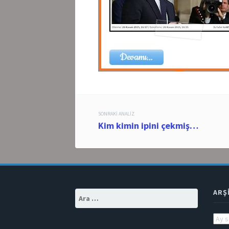
Post
SONRAKI ANALIZ
Kim kimin ipini çekmiş…
navigation
ARŞ
Arama:
Arşiv