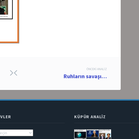
ÖNCEKI ANALIZ
Ruhların savaşı…
IVLER
KÜPÜR ANALIZ
ler