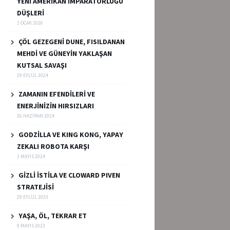
YENİ AMERİKAN İMPARATORLUĞU
DÜŞLERİ
1 OCAK 2026
ÇÖL GEZEGENİ DUNE, FISILDANAN
MEHDİ VE GÜNEYİN YAKLAŞAN
KUTSAL SAVAŞI
29 EYLÜL 2024
ZAMANIN EFENDİLERİ VE
ENERJİNİZİN HIRSIZLARI
26 HAZIRAN 2024
GODZİLLA VE KING KONG, YAPAY
ZEKALI ROBOTA KARŞI
1 MAYIS 2024
GİZLİ İSTİLA VE CLOWARD PIVEN
STRATEJİSİ
29 EYLÜL 2023
YAŞA, ÖL, TEKRAR ET
9 MAYIS 2023