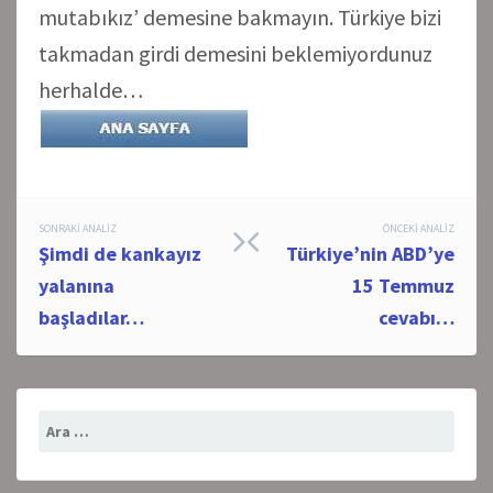
mutabıkız’ demesine bakmayın. Türkiye bizi
takmadan girdi demesini beklemiyordunuz
herhalde…
Post
SONRAKI ANALIZ
ÖNCEKI ANALIZ
Şimdi de kankayız
Türkiye’nin ABD’ye
navigation
yalanına
15 Temmuz
başladılar…
cevabı…
Arama: