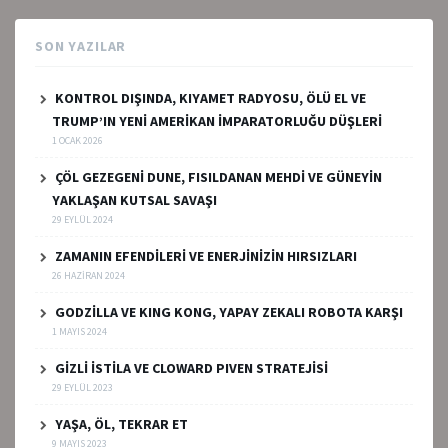
SON YAZILAR
KONTROL DIŞINDA, KIYAMET RADYOSU, ÖLÜ EL VE
TRUMP’IN YENİ AMERİKAN İMPARATORLUĞU DÜŞLERİ
1 OCAK 2026
ÇÖL GEZEGENİ DUNE, FISILDANAN MEHDİ VE GÜNEYİN
YAKLAŞAN KUTSAL SAVAŞI
29 EYLÜL 2024
ZAMANIN EFENDİLERİ VE ENERJİNİZİN HIRSIZLARI
26 HAZIRAN 2024
GODZİLLA VE KING KONG, YAPAY ZEKALI ROBOTA KARŞI
1 MAYIS 2024
GİZLİ İSTİLA VE CLOWARD PIVEN STRATEJİSİ
29 EYLÜL 2023
YAŞA, ÖL, TEKRAR ET
9 MAYIS 2023