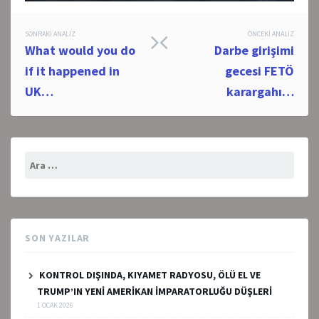
Post
SONRAKI ANALIZ
ÖNCEKI ANALIZ
What would you do
Darbe girişimi
navigation
if it happened in
gecesi FETÖ
UK…
karargahı…
Arama:
SON YAZILAR
KONTROL DIŞINDA, KIYAMET RADYOSU, ÖLÜ EL VE
TRUMP’IN YENİ AMERİKAN İMPARATORLUĞU DÜŞLERİ
1 OCAK 2026