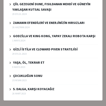
ÇÖL GEZEGENİ DUNE, FISILDANAN MEHDİ VE GÜNEYİN
YAKLAŞAN KUTSAL SAVAŞI
29 EYLÜL 2024
ZAMANIN EFENDİLERİ VE ENERJİNİZİN HIRSIZLARI
26 HAZIRAN 2024
GODZİLLA VE KING KONG, YAPAY ZEKALI ROBOTA KARŞI
1 MAYIS 2024
GİZLİ İSTİLA VE CLOWARD PIVEN STRATEJİSİ
29 EYLÜL 2023
YAŞA, ÖL, TEKRAR ET
9 MAYIS 2023
ÇOCUKLUĞUN SONU
25 NISAN 2023
5. DALGA, KARŞI KOYACAĞIZ
26 MART 2023