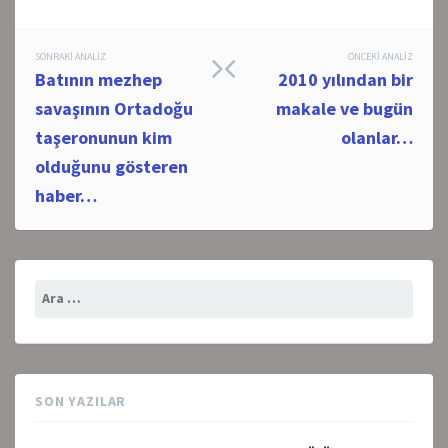
Post
SONRAKI ANALIZ
ÖNCEKI ANALIZ
Batının mezhep
2010 yılından bir
navigation
savaşının Ortadoğu
makale ve bugün
taşeronunun kim
olanlar…
olduğunu gösteren
haber…
Arama:
SON YAZILAR