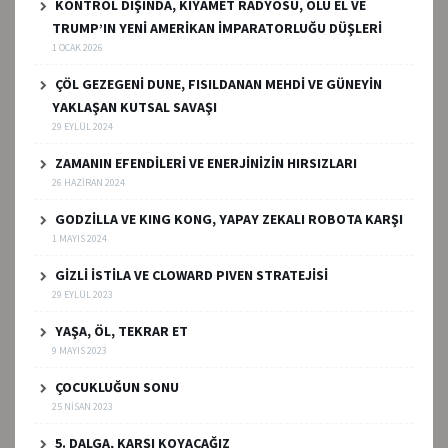
KONTROL DIŞINDA, KIYAMET RADYOSU, ÖLÜ EL VE
TRUMP’IN YENİ AMERİKAN İMPARATORLUĞU DÜŞLERİ
1 OCAK 2026
ÇÖL GEZEGENİ DUNE, FISILDANAN MEHDİ VE GÜNEYİN
YAKLAŞAN KUTSAL SAVAŞI
29 EYLÜL 2024
ZAMANIN EFENDİLERİ VE ENERJİNİZİN HIRSIZLARI
26 HAZIRAN 2024
GODZİLLA VE KING KONG, YAPAY ZEKALI ROBOTA KARŞI
1 MAYIS 2024
GİZLİ İSTİLA VE CLOWARD PIVEN STRATEJİSİ
29 EYLÜL 2023
YAŞA, ÖL, TEKRAR ET
9 MAYIS 2023
ÇOCUKLUĞUN SONU
25 NISAN 2023
5. DALGA, KARŞI KOYACAĞIZ