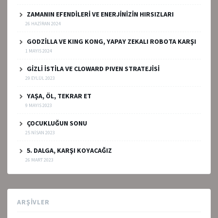
ZAMANIN EFENDİLERİ VE ENERJİNİZİN HIRSIZLARI
26 HAZIRAN 2024
GODZİLLA VE KING KONG, YAPAY ZEKALI ROBOTA KARŞI
1 MAYIS 2024
GİZLİ İSTİLA VE CLOWARD PIVEN STRATEJİSİ
29 EYLÜL 2023
YAŞA, ÖL, TEKRAR ET
9 MAYIS 2023
ÇOCUKLUĞUN SONU
25 NISAN 2023
5. DALGA, KARŞI KOYACAĞIZ
26 MART 2023
ARŞIVLER