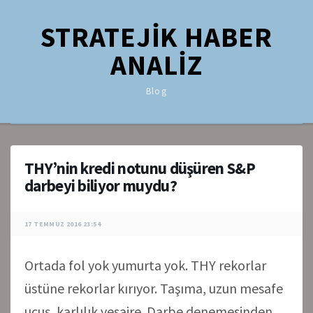
STRATEJİK HABER
ANALİZ
Blog
THY’nin kredi notunu düşüren S&P
darbeyi biliyor muydu?
17 TEMMUZ 2016 23:54
Ortada fol yok yumurta yok. THY rekorlar
üstüne rekorlar kırıyor. Taşıma, uzun mesafe
uçuş, karlılık vesaire. Darbe denemesinden