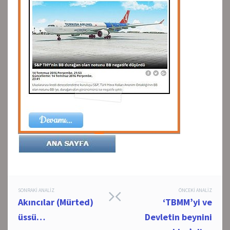
Post
SONRAKI ANALIZ
ÖNCEKI ANALIZ
Akıncılar (Mürted)
‘TBMM’yi ve
navigation
üssü…
Devletin beynini