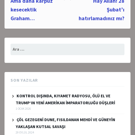
Ama daha karpuz
Hay Allah! 28
navigation
kesecektik
Şubat’ı
Graham…
hatırlamadınız mı?
Arama:
SON YAZILAR
KONTROL DIŞINDA, KIYAMET RADYOSU, ÖLÜ EL VE
TRUMP’IN YENİ AMERİKAN İMPARATORLUĞU DÜŞLERİ
1 OCAK 2026
ÇÖL GEZEGENİ DUNE, FISILDANAN MEHDİ VE GÜNEYİN
YAKLAŞAN KUTSAL SAVAŞI
29 EYLÜL 2024