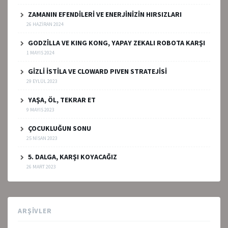
ZAMANIN EFENDİLERİ VE ENERJİNİZİN HIRSIZLARI
26 HAZIRAN 2024
GODZİLLA VE KING KONG, YAPAY ZEKALI ROBOTA KARŞI
1 MAYIS 2024
GİZLİ İSTİLA VE CLOWARD PIVEN STRATEJİSİ
29 EYLÜL 2023
YAŞA, ÖL, TEKRAR ET
9 MAYIS 2023
ÇOCUKLUĞUN SONU
25 NISAN 2023
5. DALGA, KARŞI KOYACAĞIZ
26 MART 2023
ARŞIVLER