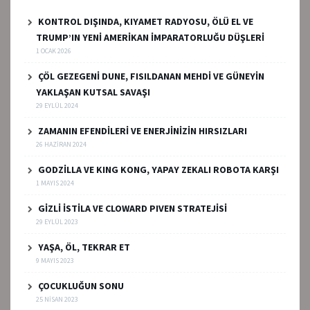
KONTROL DIŞINDA, KIYAMET RADYOSU, ÖLÜ EL VE
TRUMP’IN YENİ AMERİKAN İMPARATORLUĞU DÜŞLERİ
1 OCAK 2026
ÇÖL GEZEGENİ DUNE, FISILDANAN MEHDİ VE GÜNEYİN
YAKLAŞAN KUTSAL SAVAŞI
29 EYLÜL 2024
ZAMANIN EFENDİLERİ VE ENERJİNİZİN HIRSIZLARI
26 HAZIRAN 2024
GODZİLLA VE KING KONG, YAPAY ZEKALI ROBOTA KARŞI
1 MAYIS 2024
GİZLİ İSTİLA VE CLOWARD PIVEN STRATEJİSİ
29 EYLÜL 2023
YAŞA, ÖL, TEKRAR ET
9 MAYIS 2023
ÇOCUKLUĞUN SONU
25 NISAN 2023