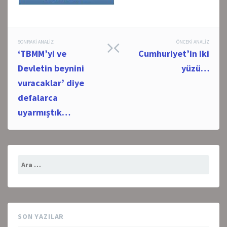
Post
SONRAKI ANALIZ
ÖNCEKI ANALIZ
‘TBMM’yi ve
Cumhuriyet’in iki
navigation
Devletin beynini
yüzü…
vuracaklar’ diye
defalarca
uyarmıştık…
Arama:
SON YAZILAR