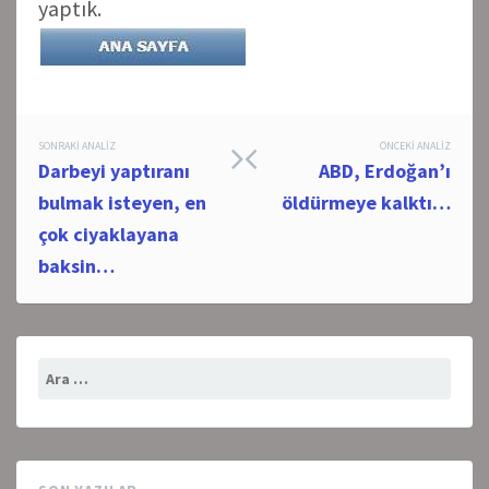
yaptık.
Post
SONRAKI ANALIZ
ÖNCEKI ANALIZ
Darbeyi yaptıranı
ABD, Erdoğan’ı
navigation
bulmak isteyen, en
öldürmeye kalktı…
çok ciyaklayana
baksin…
Arama: