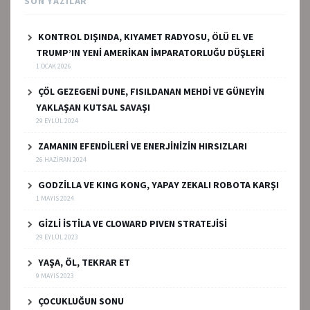
SON YAZILAR
KONTROL DIŞINDA, KIYAMET RADYOSU, ÖLÜ EL VE
TRUMP’IN YENİ AMERİKAN İMPARATORLUĞU DÜŞLERİ
1 OCAK 2026
ÇÖL GEZEGENİ DUNE, FISILDANAN MEHDİ VE GÜNEYİN
YAKLAŞAN KUTSAL SAVAŞI
29 EYLÜL 2024
ZAMANIN EFENDİLERİ VE ENERJİNİZİN HIRSIZLARI
26 HAZIRAN 2024
GODZİLLA VE KING KONG, YAPAY ZEKALI ROBOTA KARŞI
1 MAYIS 2024
GİZLİ İSTİLA VE CLOWARD PIVEN STRATEJİSİ
29 EYLÜL 2023
YAŞA, ÖL, TEKRAR ET
9 MAYIS 2023
ÇOCUKLUĞUN SONU