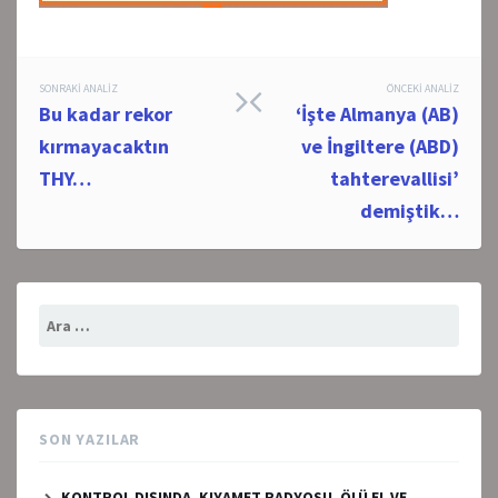
Post
SONRAKI ANALIZ
ÖNCEKI ANALIZ
Bu kadar rekor
‘İşte Almanya (AB)
navigation
kırmayacaktın
ve İngiltere (ABD)
THY…
tahterevallisi’
demiştik…
Arama:
SON YAZILAR
KONTROL DIŞINDA, KIYAMET RADYOSU, ÖLÜ EL VE