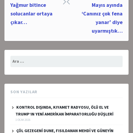
Post
Yağmur bitince
Mayıs ayında
navigation
solucanlar ortaya
‘Canınız çok fena
çıkar…
yanar’ diye
uyarmıştık…
Arama:
SON YAZILAR
KONTROL DIŞINDA, KIYAMET RADYOSU, ÖLÜ EL VE
TRUMP’IN YENİ AMERİKAN İMPARATORLUĞU DÜŞLERİ
1 OCAK 2026
ÇÖL GEZEGENİ DUNE, FISILDANAN MEHDİ VE GÜNEYİN