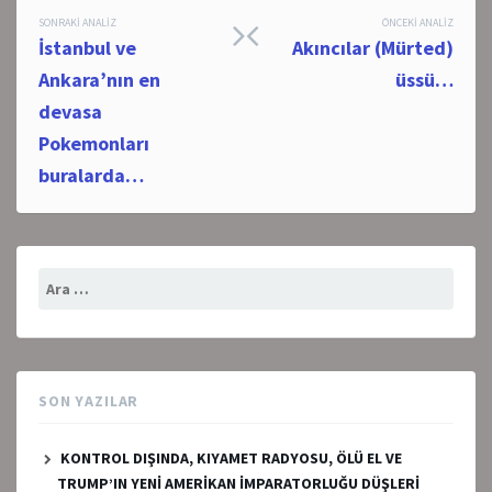
Post
SONRAKI ANALIZ
ÖNCEKI ANALIZ
İstanbul ve
Akıncılar (Mürted)
navigation
Ankara’nın en
üssü…
devasa
Pokemonları
buralarda…
Arama:
SON YAZILAR
KONTROL DIŞINDA, KIYAMET RADYOSU, ÖLÜ EL VE
TRUMP’IN YENİ AMERİKAN İMPARATORLUĞU DÜŞLERİ