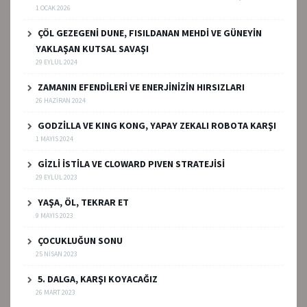
1 OCAK 2026
ÇÖL GEZEGENİ DUNE, FISILDANAN MEHDİ VE GÜNEYİN
YAKLAŞAN KUTSAL SAVAŞI
29 EYLÜL 2024
ZAMANIN EFENDİLERİ VE ENERJİNİZİN HIRSIZLARI
26 HAZIRAN 2024
GODZİLLA VE KING KONG, YAPAY ZEKALI ROBOTA KARŞI
1 MAYIS 2024
GİZLİ İSTİLA VE CLOWARD PIVEN STRATEJİSİ
29 EYLÜL 2023
YAŞA, ÖL, TEKRAR ET
9 MAYIS 2023
ÇOCUKLUĞUN SONU
25 NISAN 2023
5. DALGA, KARŞI KOYACAĞIZ
26 MART 2023