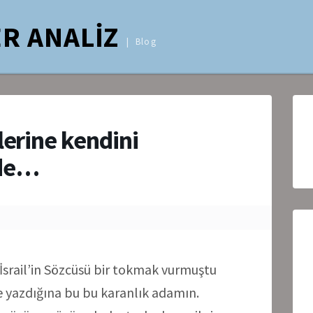
R ANALİZ
Blog
lerine kendini
nde…
e İsrail’in Sözcüsü bir tokmak vurmuştu
e yazdığına bu bu karanlık adamın.