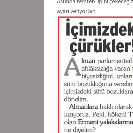
Aslında tersten, ipini çekeceğ
ayarı veriyorlar;