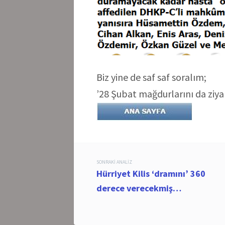
Biz yine de saf saf soralım;
’28 Şubat mağdurlarını da ziyar
Post
SONRAKI ANALIZ
Hürriyet Kilis ‘dramını’ 360
navigation
derece verecekmiş…