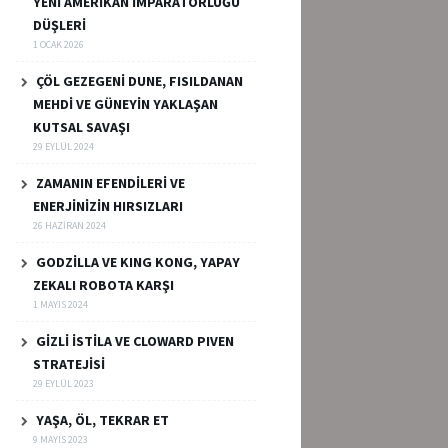
YENİ AMERİKAN İMPARATORLUĞU
DÜŞLERİ
1 OCAK 2026
ÇÖL GEZEGENİ DUNE, FISILDANAN
MEHDİ VE GÜNEYİN YAKLAŞAN
KUTSAL SAVAŞI
29 EYLÜL 2024
ZAMANIN EFENDİLERİ VE
ENERJİNİZİN HIRSIZLARI
26 HAZIRAN 2024
GODZİLLA VE KING KONG, YAPAY
ZEKALI ROBOTA KARŞI
1 MAYIS 2024
GİZLİ İSTİLA VE CLOWARD PIVEN
STRATEJİSİ
29 EYLÜL 2023
YAŞA, ÖL, TEKRAR ET
9 MAYIS 2023