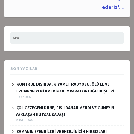
ederiz’…
Arama:
SON YAZILAR
KONTROL DIŞINDA, KIYAMET RADYOSU, ÖLÜ EL VE
TRUMP’IN YENİ AMERİKAN İMPARATORLUĞU DÜŞLERİ
1 OCAK 2026
ÇÖL GEZEGENİ DUNE, FISILDANAN MEHDİ VE GÜNEYİN
YAKLAŞAN KUTSAL SAVAŞI
29 EYLÜL 2024
ZAMANIN EFENDİLERİ VE ENERJİNİZİN HIRSIZLARI