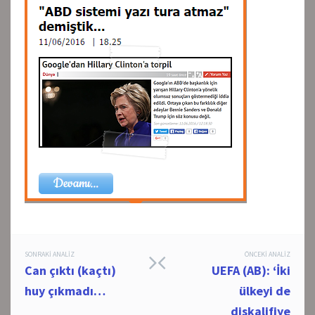
Post
SONRAKI ANALIZ
ÖNCEKI ANALIZ
Can çıktı (kaçtı)
UEFA (AB): ‘İki
navigation
huy çıkmadı…
ülkeyi de
diskalifiye