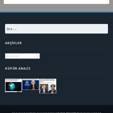
Arama:
ARŞIVLER
Arşivler
KÜPÜR ANALIZ