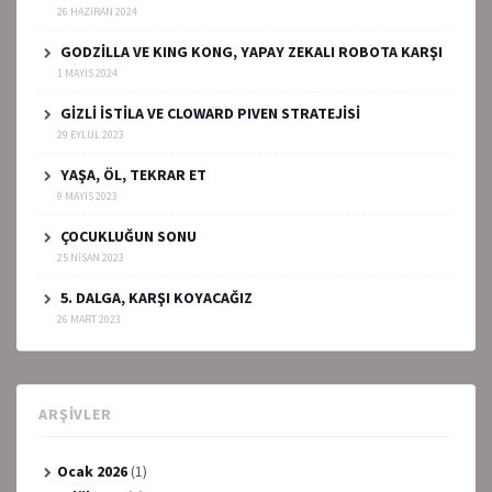
26 HAZIRAN 2024
GODZİLLA VE KING KONG, YAPAY ZEKALI ROBOTA KARŞI
1 MAYIS 2024
GİZLİ İSTİLA VE CLOWARD PIVEN STRATEJİSİ
29 EYLÜL 2023
YAŞA, ÖL, TEKRAR ET
9 MAYIS 2023
ÇOCUKLUĞUN SONU
25 NISAN 2023
5. DALGA, KARŞI KOYACAĞIZ
26 MART 2023
ARŞIVLER
Ocak 2026
(1)