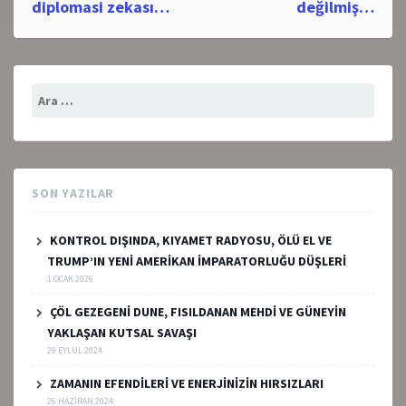
navigation
diplomasi zekası…
değilmiş…
Arama:
SON YAZILAR
KONTROL DIŞINDA, KIYAMET RADYOSU, ÖLÜ EL VE
TRUMP’IN YENİ AMERİKAN İMPARATORLUĞU DÜŞLERİ
1 OCAK 2026
ÇÖL GEZEGENİ DUNE, FISILDANAN MEHDİ VE GÜNEYİN
YAKLAŞAN KUTSAL SAVAŞI
29 EYLÜL 2024
ZAMANIN EFENDİLERİ VE ENERJİNİZİN HIRSIZLARI
26 HAZIRAN 2024