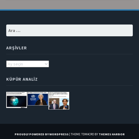
Arama:
ARŞIVLER
Arşivler
KÜPÜR ANALIZ
PROUDLY POWERED BY WORDPRESS
|
THEME: TDMACRO BY
THEMES HARBOR