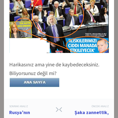
Harikasınız ama yine de kaybedeceksiniz.
Biliyorsunuz değil mi?
Post
SONRAKI ANALIZ
ÖNCEKI ANALIZ
Rusya’nın
Şaka zannettik,