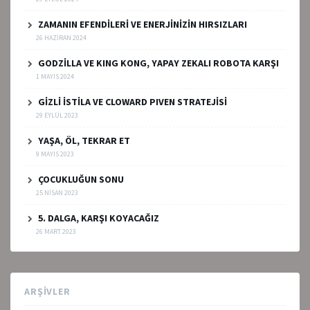
ZAMANIN EFENDİLERİ VE ENERJİNİZİN HIRSIZLARI
26 HAZIRAN 2024
GODZİLLA VE KING KONG, YAPAY ZEKALI ROBOTA KARŞI
1 MAYIS 2024
GİZLİ İSTİLA VE CLOWARD PIVEN STRATEJİSİ
29 EYLÜL 2023
YAŞA, ÖL, TEKRAR ET
9 MAYIS 2023
ÇOCUKLUĞUN SONU
25 NISAN 2023
5. DALGA, KARŞI KOYACAĞIZ
26 MART 2023
ARŞIVLER