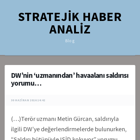
STRATEJİK HABER
ANALİZ
Blog
DW’nin ‘uzmanından’ havaalanı saldırısı
yorumu…
30 HAZIRAN 2016 14:42
(…)Terör uzmanı Metin Gürcan, saldırıyla
ilgili DW’ye değerlendirmelerde bulunurken,
“Saldırı bütünüyle IŞİD kokuyor” yorumu