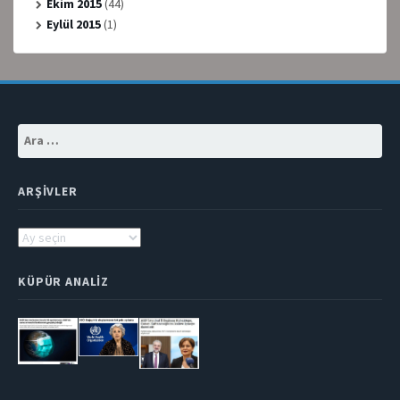
Ekim 2015
(44)
Eylül 2015
(1)
Arama:
ARŞIVLER
Arşivler
KÜPÜR ANALIZ