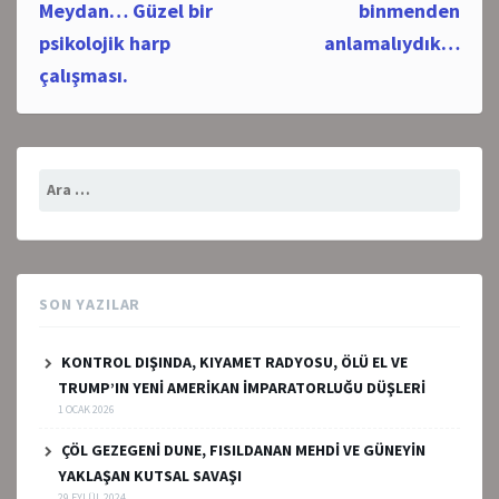
navigation
Meydan… Güzel bir
binmenden
psikolojik harp
anlamalıydık…
çalışması.
Arama:
SON YAZILAR
KONTROL DIŞINDA, KIYAMET RADYOSU, ÖLÜ EL VE
TRUMP’IN YENİ AMERİKAN İMPARATORLUĞU DÜŞLERİ
1 OCAK 2026
ÇÖL GEZEGENİ DUNE, FISILDANAN MEHDİ VE GÜNEYİN
YAKLAŞAN KUTSAL SAVAŞI
29 EYLÜL 2024