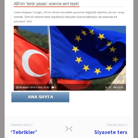
Post
SONRAKI ANALIZ
ÖNCEKI ANALIZ
‘Tebrikler’
Siyasete ters