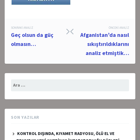
Post
SONRAKI ANALIZ
ÖNCEKI ANALIZ
Geç olsun da güç
Afganistan’da nasıl
navigation
olmasın…
sıkıştırıldıklarını
analiz etmiştik…
Arama:
SON YAZILAR
KONTROL DIŞINDA, KIYAMET RADYOSU, ÖLÜ EL VE