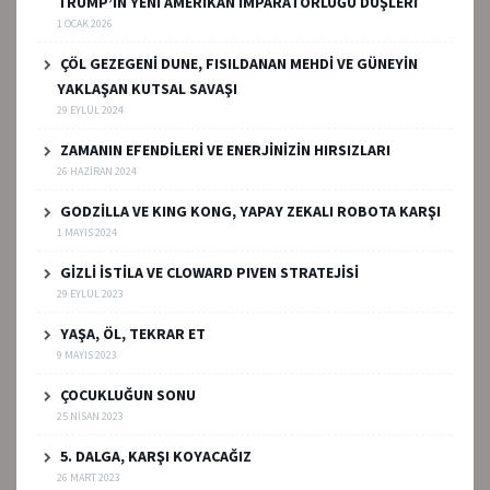
TRUMP’IN YENİ AMERİKAN İMPARATORLUĞU DÜŞLERİ
1 OCAK 2026
ÇÖL GEZEGENİ DUNE, FISILDANAN MEHDİ VE GÜNEYİN
YAKLAŞAN KUTSAL SAVAŞI
29 EYLÜL 2024
ZAMANIN EFENDİLERİ VE ENERJİNİZİN HIRSIZLARI
26 HAZIRAN 2024
GODZİLLA VE KING KONG, YAPAY ZEKALI ROBOTA KARŞI
1 MAYIS 2024
GİZLİ İSTİLA VE CLOWARD PIVEN STRATEJİSİ
29 EYLÜL 2023
YAŞA, ÖL, TEKRAR ET
9 MAYIS 2023
ÇOCUKLUĞUN SONU
25 NISAN 2023
5. DALGA, KARŞI KOYACAĞIZ
26 MART 2023