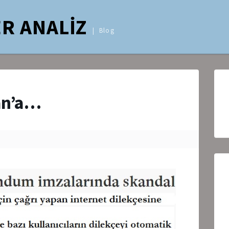
R ANALİZ
Blog
kan’a…