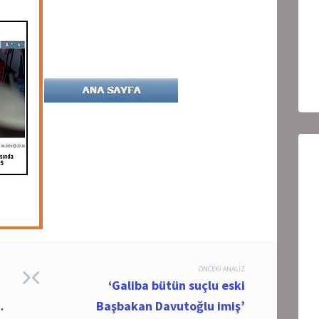
ÖNCEKI ANALIZ
‘Galiba bütün suçlu eski
…
Başbakan Davutoğlu imiş’