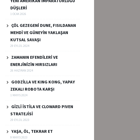
YENİ AMERİKAN İMPARATORLUĞU
DÜŞLERİ
1 OCAK 2026
ÇÖL GEZEGENİ DUNE, FISILDANAN
MEHDİ VE GÜNEYİN YAKLAŞAN
KUTSAL SAVAŞI
29 EYLÜL 2024
ZAMANIN EFENDİLERİ VE
ENERJİNİZİN HIRSIZLARI
26 HAZIRAN 2024
GODZİLLA VE KING KONG, YAPAY
ZEKALI ROBOTA KARŞI
1 MAYIS 2024
GİZLİ İSTİLA VE CLOWARD PIVEN
STRATEJİSİ
29 EYLÜL 2023
YAŞA, ÖL, TEKRAR ET
9 MAYIS 2023