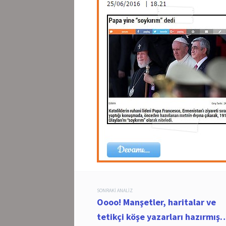
Post
SONRAKI ANALIZ
Oooo! Manşetler, haritalar ve
navigation
tetikçi köşe yazarları hazırmış