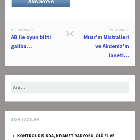
Post
SONRAKI ANALIZ
ÖNCEKI ANALIZ
AB ile oyun bitti
Mısır’ın Mistralleri
navigation
galiba…
ve Akdeniz’in
laneti…
Arama:
SON YAZILAR
KONTROL DIŞINDA, KIYAMET RADYOSU, ÖLÜ EL VE