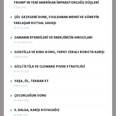
TRUMP’IN YENİ AMERİKAN İMPARATORLUĞU DÜŞLERİ
1 OCAK 2026
ÇÖL GEZEGENİ DUNE, FISILDANAN MEHDİ VE GÜNEYİN
YAKLAŞAN KUTSAL SAVAŞI
29 EYLÜL 2024
ZAMANIN EFENDİLERİ VE ENERJİNİZİN HIRSIZLARI
26 HAZIRAN 2024
GODZİLLA VE KING KONG, YAPAY ZEKALI ROBOTA KARŞI
1 MAYIS 2024
GİZLİ İSTİLA VE CLOWARD PIVEN STRATEJİSİ
29 EYLÜL 2023
YAŞA, ÖL, TEKRAR ET
9 MAYIS 2023
ÇOCUKLUĞUN SONU
25 NISAN 2023
5. DALGA, KARŞI KOYACAĞIZ
26 MART 2023