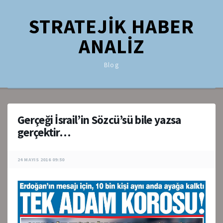
STRATEJİK HABER
ANALİZ
Blog
Gerçeği İsrail’in Sözcü’sü bile yazsa
gerçektir…
24 MAYIS 2016 09:50