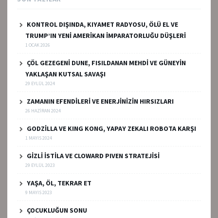
KONTROL DIŞINDA, KIYAMET RADYOSU, ÖLÜ EL VE
TRUMP’IN YENİ AMERİKAN İMPARATORLUĞU DÜŞLERİ
1 OCAK 2026
ÇÖL GEZEGENİ DUNE, FISILDANAN MEHDİ VE GÜNEYİN
YAKLAŞAN KUTSAL SAVAŞI
29 EYLÜL 2024
ZAMANIN EFENDİLERİ VE ENERJİNİZİN HIRSIZLARI
26 HAZIRAN 2024
GODZİLLA VE KING KONG, YAPAY ZEKALI ROBOTA KARŞI
1 MAYIS 2024
GİZLİ İSTİLA VE CLOWARD PIVEN STRATEJİSİ
29 EYLÜL 2023
YAŞA, ÖL, TEKRAR ET
9 MAYIS 2023
ÇOCUKLUĞUN SONU