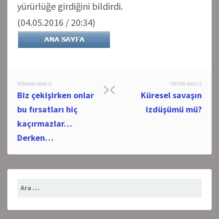
yürürlüğe girdiğini bildirdi.
(04.05.2016 / 20:34)
Post
SONRAKI ANALIZ
ÖNCEKI ANALIZ
Biz çekişirken onlar
Küresel savaşın
navigation
bu fırsatları hiç
izdüşümü mü?
kaçırmazlar…
Derken…
Arama: