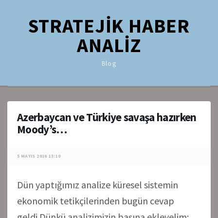
STRATEJİK HABER
ANALİZ
Blog
Azerbaycan ve Türkiye savaşa hazırken
Moody’s…
5 MAYIS 2016 13:10
Dün yaptığımız analize küresel sistemin
ekonomik tetikçilerinden bugün cevap
geldi.Dünkü analizimizin başına ekleyelim;