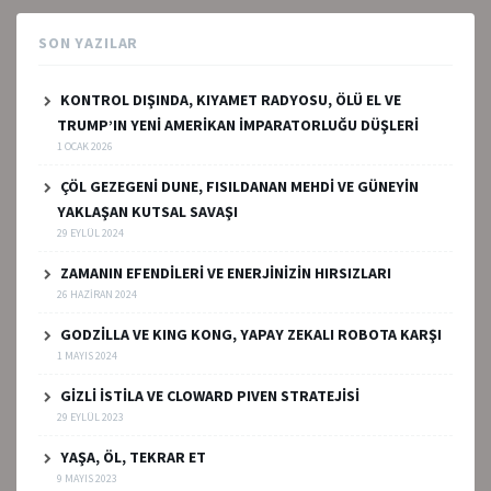
SON YAZILAR
KONTROL DIŞINDA, KIYAMET RADYOSU, ÖLÜ EL VE
TRUMP’IN YENİ AMERİKAN İMPARATORLUĞU DÜŞLERİ
1 OCAK 2026
ÇÖL GEZEGENİ DUNE, FISILDANAN MEHDİ VE GÜNEYİN
YAKLAŞAN KUTSAL SAVAŞI
29 EYLÜL 2024
ZAMANIN EFENDİLERİ VE ENERJİNİZİN HIRSIZLARI
26 HAZIRAN 2024
GODZİLLA VE KING KONG, YAPAY ZEKALI ROBOTA KARŞI
1 MAYIS 2024
GİZLİ İSTİLA VE CLOWARD PIVEN STRATEJİSİ
29 EYLÜL 2023
YAŞA, ÖL, TEKRAR ET
9 MAYIS 2023