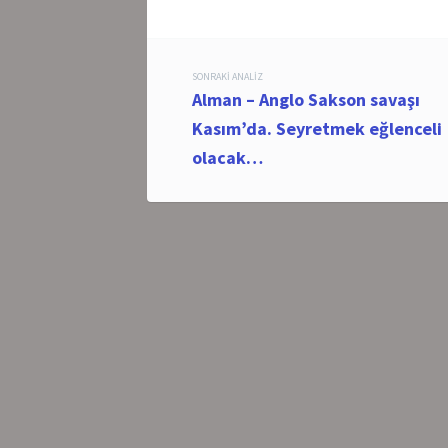
Post
SONRAKI ANALIZ
Alman – Anglo Sakson savaşı
navigation
Kasım’da. Seyretmek eğlenceli
olacak…