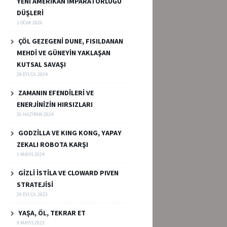
YENİ AMERİKAN İMPARATORLUĞU
DÜŞLERİ
1 OCAK 2026
ÇÖL GEZEGENİ DUNE, FISILDANAN
MEHDİ VE GÜNEYİN YAKLAŞAN
KUTSAL SAVAŞI
29 EYLÜL 2024
ZAMANIN EFENDİLERİ VE
ENERJİNİZİN HIRSIZLARI
26 HAZIRAN 2024
GODZİLLA VE KING KONG, YAPAY
ZEKALI ROBOTA KARŞI
1 MAYIS 2024
GİZLİ İSTİLA VE CLOWARD PIVEN
STRATEJİSİ
29 EYLÜL 2023
YAŞA, ÖL, TEKRAR ET
9 MAYIS 2023