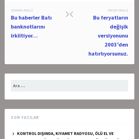
Post
SONRAKI ANALIZ
ÖNCEKI ANALIZ
Bu haberler Batı
Bu feryatların
navigation
banknotlarını
değişik
irkiltiyor…
versiyonunu
2003’den
hatırlıyorsunuz.
Arama:
SON YAZILAR
KONTROL DIŞINDA, KIYAMET RADYOSU, ÖLÜ EL VE