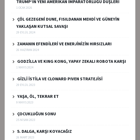
TRUMP’IN YENİ AMERİKAN İMPARATORLUĞU DÜŞLERİ
1 OCAK 2026
ÇÖL GEZEGENİ DUNE, FISILDANAN MEHDİ VE GÜNEYİN
YAKLAŞAN KUTSAL SAVAŞI
29 EYLÜL 2024
ZAMANIN EFENDİLERİ VE ENERJİNİZİN HIRSIZLARI
26 HAZIRAN 2024
GODZİLLA VE KING KONG, YAPAY ZEKALI ROBOTA KARŞI
1 MAYIS 2024
GİZLİ İSTİLA VE CLOWARD PIVEN STRATEJİSİ
29 EYLÜL 2023
YAŞA, ÖL, TEKRAR ET
9 MAYIS 2023
ÇOCUKLUĞUN SONU
25 NISAN 2023
5. DALGA, KARŞI KOYACAĞIZ
26 MART 2023