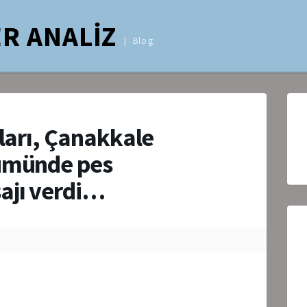
R ANALİZ
Blog
kları, Çanakkale
nümünde pes
ajı verdi…