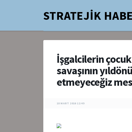
STRATEJİK HABE
İşgalcilerin çocu
savaşının yıldö
etmeyeceğiz mes
18 MART 2016 12:49