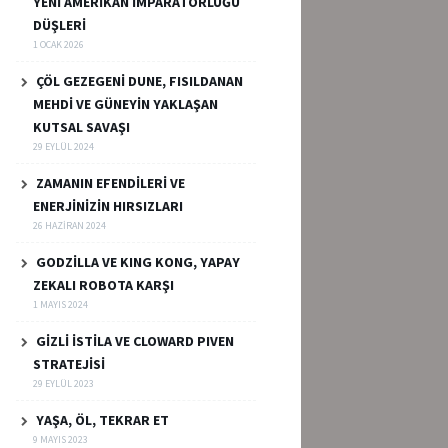
YENİ AMERİKAN İMPARATORLUĞU
DÜŞLERİ
1 OCAK 2026
ÇÖL GEZEGENİ DUNE, FISILDANAN
MEHDİ VE GÜNEYİN YAKLAŞAN
KUTSAL SAVAŞI
29 EYLÜL 2024
ZAMANIN EFENDİLERİ VE
ENERJİNİZİN HIRSIZLARI
26 HAZIRAN 2024
GODZİLLA VE KING KONG, YAPAY
ZEKALI ROBOTA KARŞI
1 MAYIS 2024
GİZLİ İSTİLA VE CLOWARD PIVEN
STRATEJİSİ
29 EYLÜL 2023
YAŞA, ÖL, TEKRAR ET
9 MAYIS 2023