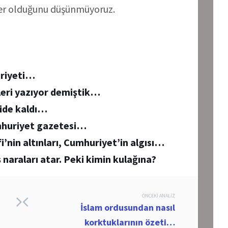
ler olduğunu düşünmüyoruz.
riyeti…
leri yazıyor demiştik…
ride kaldı…
umhuriyet gazetesi…
’nin altınları, Cumhuriyet’in algısı…
naraları atar. Peki kimin kulağına?
ÖNCEKI ANALIZ
İslam ordusundan nasıl
korktuklarının özeti…