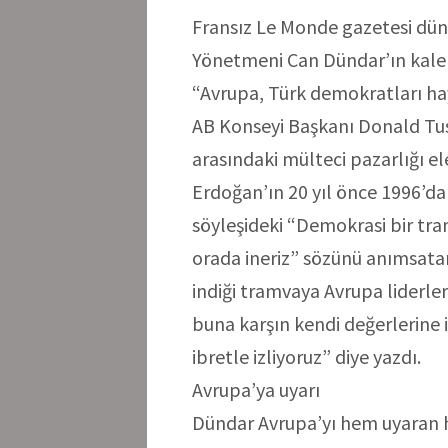
Fransız Le Monde gazetesi dün
Yönetmeni Can Dündar’ın kaleme
“Avrupa, Türk demokratları haya
AB Konseyi Başkanı Donald Tu
arasındaki mülteci pazarlığı el
Erdoğan’ın 20 yıl önce 1996’da
söyleşideki “Demokrasi bir tram
orada ineriz” sözünü anımsata
indiği tramvaya Avrupa liderle
buna karşın kendi değerlerine 
ibretle izliyoruz” diye yazdı.
Avrupa’ya uyarı
Dündar Avrupa’yı hem uyaran h