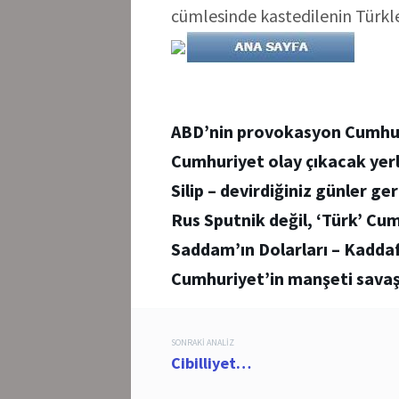
cümlesinde kastedilenin Türk
ABD’nin provokasyon Cumhu
Cumhuriyet olay çıkacak yer
Silip – devirdiğiniz günler ge
Rus Sputnik değil, ‘Türk’ C
Saddam’ın Dolarları – Kaddafi
Cumhuriyet’in manşeti savaş 
Post
SONRAKI ANALIZ
Cibilliyet…
navigation