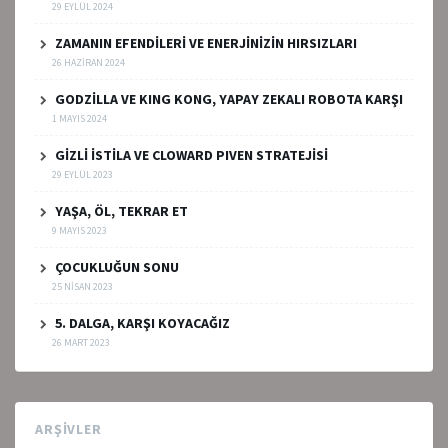
29 EYLÜL 2024
ZAMANIN EFENDİLERİ VE ENERJİNİZİN HIRSIZLARI
26 HAZIRAN 2024
GODZİLLA VE KING KONG, YAPAY ZEKALI ROBOTA KARŞI
1 MAYIS 2024
GİZLİ İSTİLA VE CLOWARD PIVEN STRATEJİSİ
29 EYLÜL 2023
YAŞA, ÖL, TEKRAR ET
9 MAYIS 2023
ÇOCUKLUĞUN SONU
25 NISAN 2023
5. DALGA, KARŞI KOYACAĞIZ
26 MART 2023
ARŞIVLER