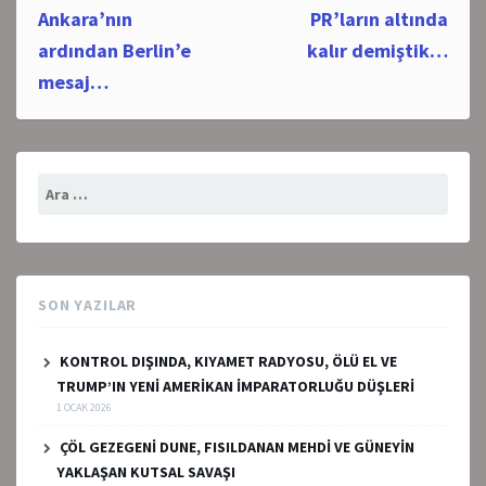
navigation
Ankara’nın
PR’ların altında
ardından Berlin’e
kalır demiştik…
mesaj…
Arama:
SON YAZILAR
KONTROL DIŞINDA, KIYAMET RADYOSU, ÖLÜ EL VE
TRUMP’IN YENİ AMERİKAN İMPARATORLUĞU DÜŞLERİ
1 OCAK 2026
ÇÖL GEZEGENİ DUNE, FISILDANAN MEHDİ VE GÜNEYİN
YAKLAŞAN KUTSAL SAVAŞI