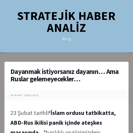
STRATEJİK HABER
ANALİZ
Blog
Dayanmak istiyorsanız dayanın… Ama
Ruslar gelemeyecekler…
15 MART 2016 10:35
23 Şubat tarihli
‘İslam ordusu tatbikatta,
ABD-Rus ikilisi panik içinde ateşkes
masasında…’
başlıklı analizimizden;