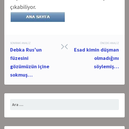
çıkabiliyor.
Post
SONRAKI ANALIZ
ÖNCEKI ANALIZ
Debka Rus’un
Esad kimin düşman
navigation
füzesini
olmadığını
gözümüzün içine
söylemiş…
sokmuş…
Arama: