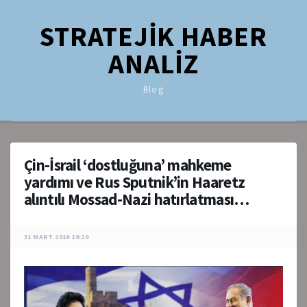
STRATEJİK HABER
ANALİZ
Blog
Çin-İsrail ‘dostluğuna’ mahkeme
yardımı ve Rus Sputnik’in Haaretz
alıntılı Mossad-Nazi hatırlatması…
31 MART 2016 20:20