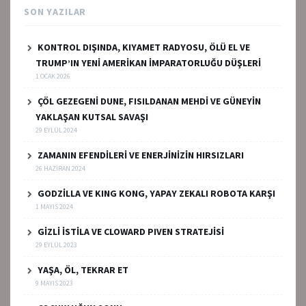
SON YAZILAR
KONTROL DIŞINDA, KIYAMET RADYOSU, ÖLÜ EL VE
TRUMP’IN YENİ AMERİKAN İMPARATORLUĞU DÜŞLERİ
1 OCAK 2026
ÇÖL GEZEGENİ DUNE, FISILDANAN MEHDİ VE GÜNEYİN
YAKLAŞAN KUTSAL SAVAŞI
29 EYLÜL 2024
ZAMANIN EFENDİLERİ VE ENERJİNİZİN HIRSIZLARI
26 HAZIRAN 2024
GODZİLLA VE KING KONG, YAPAY ZEKALI ROBOTA KARŞI
1 MAYIS 2024
GİZLİ İSTİLA VE CLOWARD PIVEN STRATEJİSİ
29 EYLÜL 2023
YAŞA, ÖL, TEKRAR ET
9 MAYIS 2023