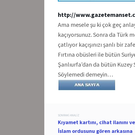
http://www.gazetemanset.
Ama mesele şu ki çok geç anl
kaçıyorsunuz. Sonra da Türk m
çatlıyor kaçışınızı şanlı bir za
Fırtına obüsleri ile bütün Suriy
Şanlıurfa’dan da bütün Kuzey S
Söylemedi demeyin…
Post
SONRAKI ANALIZ
Kıyamet kartını, cihat ilanını ve
navigation
İslam ordusunu gören arkasına