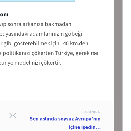
com
ayıp sonra arkanıza bakmadan
edyasındaki adamlarınızın göbeği
fer gibi gösterebilmek için. 40 km.den
e politikanızı çökerten Türkiye, gerekirse
uriye modelinizi çökertir.
ÖNCEKI ANALIZ
Sen aslında soysuz Avrupa’nın
içine işedin…