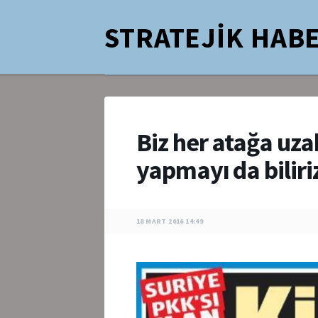
STRATEJİK HABE
Biz her atağa uz
yapmayı da bilir
18 MART 2016 14:49