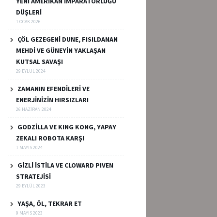
YENİ AMERİKAN İMPARATORLUĞU
DÜŞLERİ
1 OCAK 2026
ÇÖL GEZEGENİ DUNE, FISILDANAN
MEHDİ VE GÜNEYİN YAKLAŞAN
KUTSAL SAVAŞI
29 EYLÜL 2024
ZAMANIN EFENDİLERİ VE
ENERJİNİZİN HIRSIZLARI
26 HAZIRAN 2024
GODZİLLA VE KING KONG, YAPAY
ZEKALI ROBOTA KARŞI
1 MAYIS 2024
GİZLİ İSTİLA VE CLOWARD PIVEN
STRATEJİSİ
29 EYLÜL 2023
YAŞA, ÖL, TEKRAR ET
9 MAYIS 2023