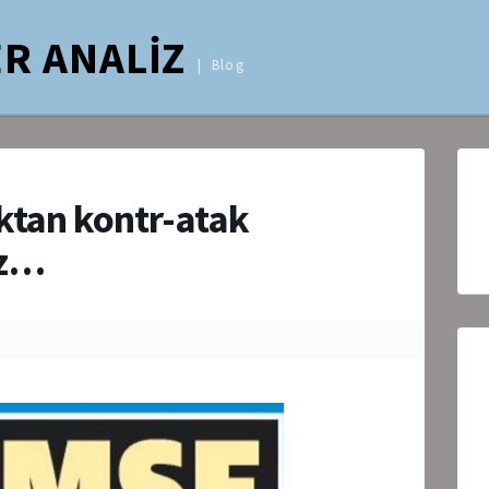
R ANALİZ
Blog
aktan kontr-atak
iz…