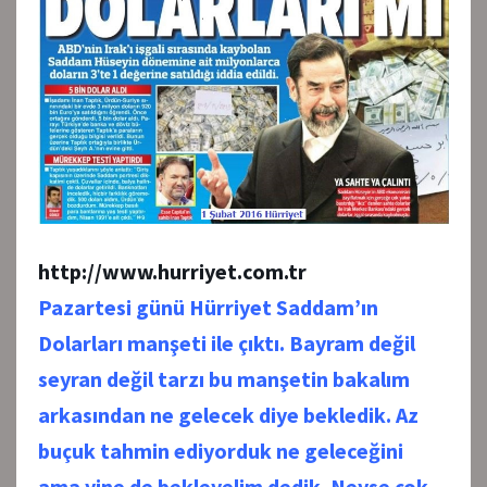
http://www.hurriyet.com.tr
Pazartesi günü Hürriyet Saddam’ın
Dolarları manşeti ile çıktı. Bayram değil
seyran değil tarzı bu manşetin bakalım
arkasından ne gelecek diye bekledik. Az
buçuk tahmin ediyorduk ne geleceğini
ama yine de bekleyelim dedik. Neyse çok