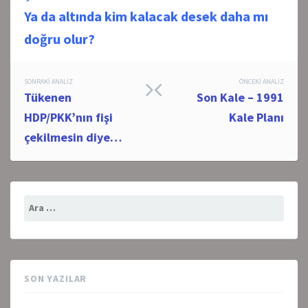
Ya da altında kim kalacak desek daha mı
doğru olur?
Post
SONRAKI ANALIZ
ÖNCEKI ANALIZ
Tükenen
Son Kale – 1991
navigation
HDP/PKK’nın fişi
Kale Planı
çekilmesin diye…
Arama:
SON YAZILAR