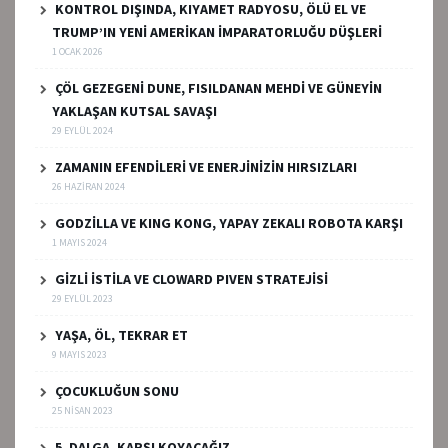
KONTROL DIŞINDA, KIYAMET RADYOSU, ÖLÜ EL VE
TRUMP’IN YENİ AMERİKAN İMPARATORLUĞU DÜŞLERİ
1 OCAK 2026
ÇÖL GEZEGENİ DUNE, FISILDANAN MEHDİ VE GÜNEYİN
YAKLAŞAN KUTSAL SAVAŞI
29 EYLÜL 2024
ZAMANIN EFENDİLERİ VE ENERJİNİZİN HIRSIZLARI
26 HAZIRAN 2024
GODZİLLA VE KING KONG, YAPAY ZEKALI ROBOTA KARŞI
1 MAYIS 2024
GİZLİ İSTİLA VE CLOWARD PIVEN STRATEJİSİ
29 EYLÜL 2023
YAŞA, ÖL, TEKRAR ET
9 MAYIS 2023
ÇOCUKLUĞUN SONU
25 NISAN 2023
5. DALGA, KARŞI KOYACAĞIZ