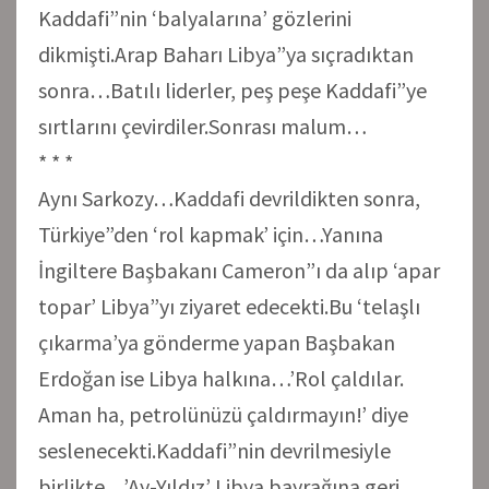
Kaddafi”nin ‘balyalarına’ gözlerini
dikmişti.Arap Baharı Libya”ya sıçradıktan
sonra…Batılı liderler, peş peşe Kaddafi”ye
sırtlarını çevirdiler.Sonrası malum…
* * *
Aynı Sarkozy…Kaddafi devrildikten sonra,
Türkiye”den ‘rol kapmak’ için…Yanına
İngiltere Başbakanı Cameron”ı da alıp ‘apar
topar’ Libya”yı ziyaret edecekti.Bu ‘telaşlı
çıkarma’ya gönderme yapan Başbakan
Erdoğan ise Libya halkına…’Rol çaldılar.
Aman ha, petrolünüzü çaldırmayın!’ diye
seslenecekti.Kaddafi”nin devrilmesiyle
birlikte…’Ay-Yıldız’ Libya bayrağına geri