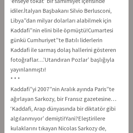
‘enseye tokat’ bir samimiyet içerisinde
idiler.İtalyan Başbakanı Silvio Berlusconi,
Libya”dan milyar dolarları alabilmek için
Kaddafi”nin elini bile öpmüştü!Cumartesi
günkü Cumhuriyet”te Batılı liderlerin
Kaddafi ile sarmaş dolaş hallerini gösteren
fotoğraflar…’Utandıran Pozlar’ başlığıyla
yayınlanmıştı!
* * *
Kaddafi”yi 2007”nin Aralık ayında Paris”te
ağırlayan Sarkozy, bir Fransız gazetesine…
‘Kaddafi, Arap dünyasında bir diktatör gibi
algılanmıyor’ demişti!Yani?Eleştirilere
kulaklarını tıkayan Nicolas Sarkozy de,