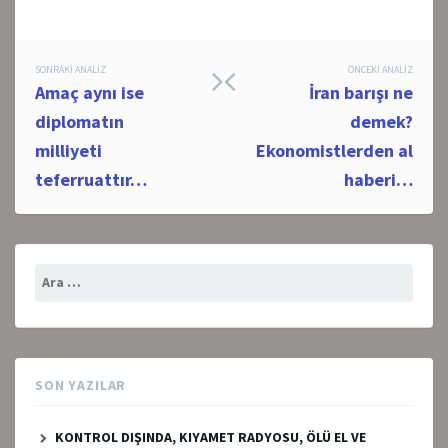
Post
SONRAKI ANALIZ
ÖNCEKI ANALIZ
Amaç aynı ise
İran barışı ne
navigation
diplomatın
demek?
milliyeti
Ekonomistlerden al
teferruattır…
haberi…
Arama:
SON YAZILAR
KONTROL DIŞINDA, KIYAMET RADYOSU, ÖLÜ EL VE