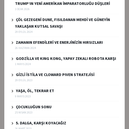
TRUMP’IN YENİ AMERİKAN İMPARATORLUĞU DÜŞLERİ
1 OCAK 2026
ÇÖL GEZEGENİ DUNE, FISILDANAN MEHDİ VE GÜNEYİN
YAKLAŞAN KUTSAL SAVAŞI
29 EYLÜL 2024
ZAMANIN EFENDİLERİ VE ENERJİNİZİN HIRSIZLARI
26 HAZIRAN 2024
GODZİLLA VE KING KONG, YAPAY ZEKALI ROBOTA KARŞI
1 MAYIS 2024
GİZLİ İSTİLA VE CLOWARD PIVEN STRATEJİSİ
29 EYLÜL 2023
YAŞA, ÖL, TEKRAR ET
9 MAYIS 2023
ÇOCUKLUĞUN SONU
25 NISAN 2023
5. DALGA, KARŞI KOYACAĞIZ
26 MART 2023