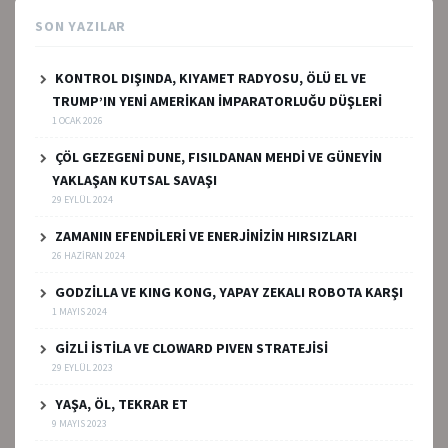
SON YAZILAR
KONTROL DIŞINDA, KIYAMET RADYOSU, ÖLÜ EL VE
TRUMP’IN YENİ AMERİKAN İMPARATORLUĞU DÜŞLERİ
1 OCAK 2026
ÇÖL GEZEGENİ DUNE, FISILDANAN MEHDİ VE GÜNEYİN
YAKLAŞAN KUTSAL SAVAŞI
29 EYLÜL 2024
ZAMANIN EFENDİLERİ VE ENERJİNİZİN HIRSIZLARI
26 HAZIRAN 2024
GODZİLLA VE KING KONG, YAPAY ZEKALI ROBOTA KARŞI
1 MAYIS 2024
GİZLİ İSTİLA VE CLOWARD PIVEN STRATEJİSİ
29 EYLÜL 2023
YAŞA, ÖL, TEKRAR ET
9 MAYIS 2023