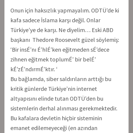
Onun için haksızlık yapmayalım. ODTÜ’de ki
kafa sadece İslama karşı değil. Onlar
Türkiye’ye de karşı. Ne diyelim… Eski ABD
başkanı Thedore Roosevelt güzel söylemiş:
‘Bir insÉ’nı É’hlÉ’ken eğitmeden sÉ’dece
zihnen eğitmek toplumÉ’ bir belÉ’
kÉ’zÉ’ndırmÉ’ktır. ‘
Bu bağlamda, siber saldırıların arttığı bu
kritik günlerde Türkiye’nin internet
altyapısını elinde tutan ODTÜ’den bu
sistemlerin derhal alınması gerekmektedir.
Bu kafalara devletin hiçbir sisteminin
emanet edilemeyeceği (en azından