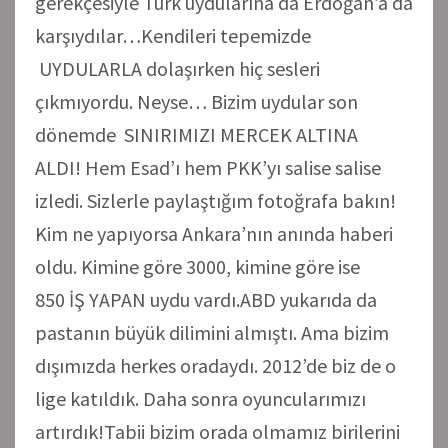
gerekçesiyle Türk uydularına da Erdoğan’a da
karşıydılar…Kendileri tepemizde
UYDULARLA dolaşırken hiç sesleri
çıkmıyordu. Neyse… Bizim uydular son
dönemde SINIRIMIZI MERCEK ALTINA
ALDI! Hem Esad’ı hem PKK’yı salise salise
izledi. Sizlerle paylaştığım fotoğrafa bakın!
Kim ne yapıyorsa Ankara’nın anında haberi
oldu. Kimine göre 3000, kimine göre ise
850 İŞ YAPAN uydu vardı.ABD yukarıda da
pastanın büyük dilimini almıştı. Ama bizim
dışımızda herkes oradaydı. 2012’de biz de o
lige katıldık. Daha sonra oyuncularımızı
artırdık!Tabii bizim orada olmamız birilerini