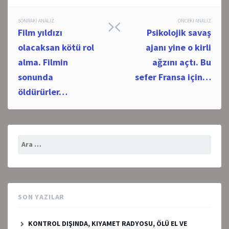
Post
SONRAKI ANALIZ
ÖNCEKI ANALIZ
Film yıldızı
Psikolojik savaş
navigation
olacaksan kötü rol
ajanı yine o kirli
alma. Filmin
ağzını açtı. Bu
sonunda
sefer Fransa için…
öldürürler…
Arama:
SON YAZILAR
KONTROL DIŞINDA, KIYAMET RADYOSU, ÖLÜ EL VE