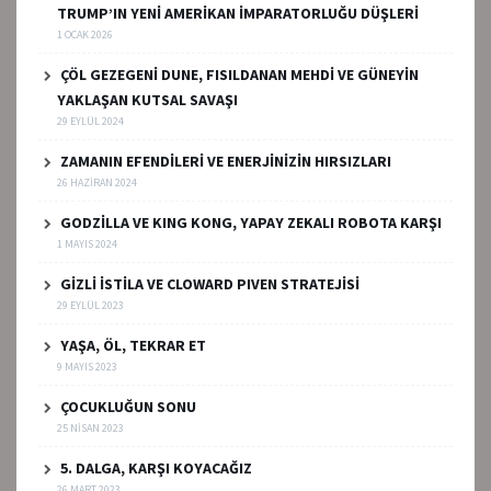
TRUMP’IN YENİ AMERİKAN İMPARATORLUĞU DÜŞLERİ
1 OCAK 2026
ÇÖL GEZEGENİ DUNE, FISILDANAN MEHDİ VE GÜNEYİN
YAKLAŞAN KUTSAL SAVAŞI
29 EYLÜL 2024
ZAMANIN EFENDİLERİ VE ENERJİNİZİN HIRSIZLARI
26 HAZIRAN 2024
GODZİLLA VE KING KONG, YAPAY ZEKALI ROBOTA KARŞI
1 MAYIS 2024
GİZLİ İSTİLA VE CLOWARD PIVEN STRATEJİSİ
29 EYLÜL 2023
YAŞA, ÖL, TEKRAR ET
9 MAYIS 2023
ÇOCUKLUĞUN SONU
25 NISAN 2023
5. DALGA, KARŞI KOYACAĞIZ
26 MART 2023