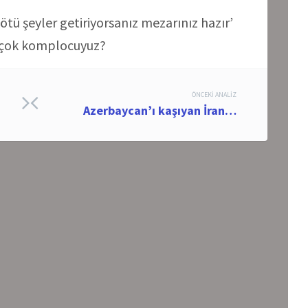
ötü şeyler getiriyorsanız mezarınız hazır’
mi çok komplocuyuz?
ÖNCEKI ANALIZ
ı
Azerbaycan’ı kaşıyan İran…