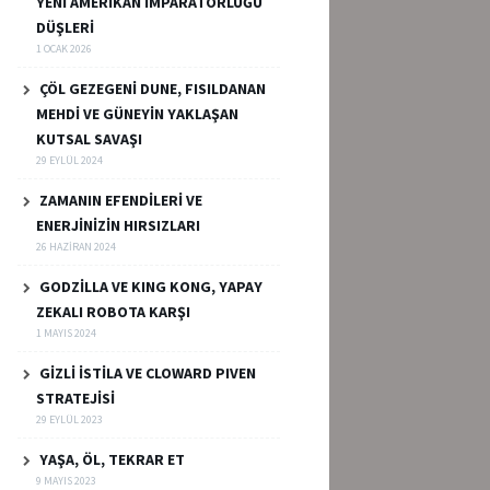
YENİ AMERİKAN İMPARATORLUĞU
DÜŞLERİ
1 OCAK 2026
ÇÖL GEZEGENİ DUNE, FISILDANAN
MEHDİ VE GÜNEYİN YAKLAŞAN
KUTSAL SAVAŞI
29 EYLÜL 2024
ZAMANIN EFENDİLERİ VE
ENERJİNİZİN HIRSIZLARI
26 HAZIRAN 2024
GODZİLLA VE KING KONG, YAPAY
ZEKALI ROBOTA KARŞI
1 MAYIS 2024
GİZLİ İSTİLA VE CLOWARD PIVEN
STRATEJİSİ
29 EYLÜL 2023
YAŞA, ÖL, TEKRAR ET
9 MAYIS 2023