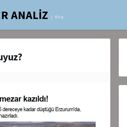
R ANALİZ
Blog
uyuz?