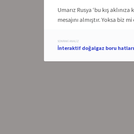
Umarız Rusya ‘bu kış aklınıza k
mesajını almıştır. Yoksa biz 
Post
SONRAKI ANALIZ
İnteraktif doğalgaz boru hatlar
navigation