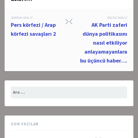
Post
SONRAKI ANALIZ
ÖNCEKI ANALIZ
Pers körfezi / Arap
AK Parti zaferi
navigation
körfezi savaşları 2
dünya politikasını
nasıl etkiliyor
anlayamayanlara
bu üçüncü haber….
Arama:
SON YAZILAR