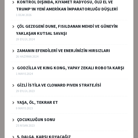
KONTROL DIŞINDA, KIYAMET RADYOSU, ÖLÜ EL VE
TRUMP’IN YENİ AMERİKAN İMPARATORLUĞU DÜŞLERİ
1 OCAK 2026
ÇÖL GEZEGENİ DUNE, FISILDANAN MEHDİ VE GÜNEYİN
YAKLAŞAN KUTSAL SAVAŞI
29 EYLÜL 2024
ZAMANIN EFENDİLERİ VE ENERJİNİZİN HIRSIZLARI
26 HAZIRAN 2024
GODZİLLA VE KING KONG, YAPAY ZEKALI ROBOTA KARŞI
1 MAYIS 2024
GİZLİ İSTİLA VE CLOWARD PIVEN STRATEJİSİ
29 EYLÜL 2023
YAŞA, ÖL, TEKRAR ET
9 MAYIS 2023
ÇOCUKLUĞUN SONU
25 NISAN 2023
5. DALGA, KARŞI KOYACAĞIZ