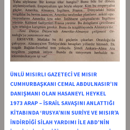
ÜNLÜ MISIRLI GAZETECİ VE MISIR
CUMHURBAŞKANI CEMAL ABDULNASIR’IN
DANIŞMANI OLAN HASANEYL HEYKEL
1973 ARAP – İSRAİL SAVAŞINI ANLATTIĞI
KİTABINDA ‘RUSYA’NIN SURİYE VE MISIR’A
İNDİRDİĞİ SİLAH YARDIMI İLE ABD’NİN