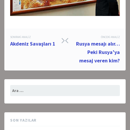
Post
SONRAKI ANALIZ
ÖNCEKI ANALIZ
Akdeniz Savaşları 1
Rusya mesajı alır…
navigation
Peki Rusya’ya
mesaj veren kim?
Arama:
SON YAZILAR