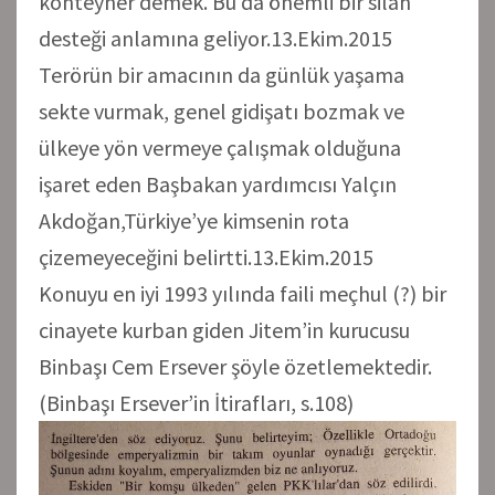
konteyner demek. Bu da önemli bir silah
desteği anlamına geliyor.13.Ekim.2015
Terörün bir amacının da günlük yaşama
sekte vurmak, genel gidişatı bozmak ve
ülkeye yön vermeye çalışmak olduğuna
işaret eden Başbakan yardımcısı Yalçın
Akdoğan,Türkiye’ye kimsenin rota
çizemeyeceğini belirtti.13.Ekim.2015
Konuyu en iyi 1993 yılında faili meçhul (?) bir
cinayete kurban giden Jitem’in kurucusu
Binbaşı Cem Ersever şöyle özetlemektedir.
(Binbaşı Ersever’in İtirafları, s.108)