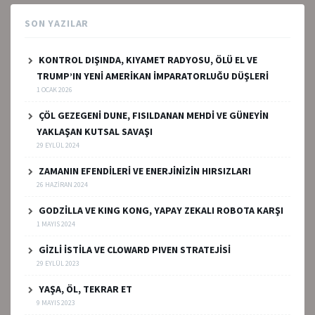
SON YAZILAR
KONTROL DIŞINDA, KIYAMET RADYOSU, ÖLÜ EL VE
TRUMP’IN YENİ AMERİKAN İMPARATORLUĞU DÜŞLERİ
1 OCAK 2026
ÇÖL GEZEGENİ DUNE, FISILDANAN MEHDİ VE GÜNEYİN
YAKLAŞAN KUTSAL SAVAŞI
29 EYLÜL 2024
ZAMANIN EFENDİLERİ VE ENERJİNİZİN HIRSIZLARI
26 HAZIRAN 2024
GODZİLLA VE KING KONG, YAPAY ZEKALI ROBOTA KARŞI
1 MAYIS 2024
GİZLİ İSTİLA VE CLOWARD PIVEN STRATEJİSİ
29 EYLÜL 2023
YAŞA, ÖL, TEKRAR ET
9 MAYIS 2023