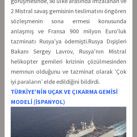
görüşmesinde, iki ülke arasında imzalanan ve
2 Mistral savaş gemisinin teslimatını öngören
sözleşmenin sona ermesi konusunda
anlaşmış ve Fransa 900 milyon Euro’luk
tazminatı Rusya’ya ödemişti.Rusya Dışişleri
Bakanı Sergey Lavrov, Rusya’nın Mistral
helikopter gemileri krizinin çözülmesinden
memnun olduğunu ve tazminat olarak ‘Çok
iyi paraların’ elde edildiğini bildirdi.
TÜRKİYE’NİN UÇAK VE ÇIKARMA GEMİSİ
MODELİ (İSPANYOL)