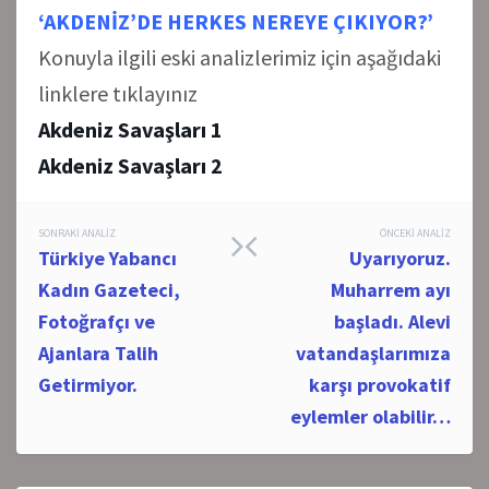
‘AKDENİZ’DE HERKES NEREYE ÇIKIYOR?’
Konuyla ilgili eski analizlerimiz için aşağıdaki
linklere tıklayınız
Akdeniz Savaşları 1
Akdeniz Savaşları 2
Post
SONRAKI ANALIZ
ÖNCEKI ANALIZ
Türkiye Yabancı
Uyarıyoruz.
navigation
Kadın Gazeteci,
Muharrem ayı
Fotoğrafçı ve
başladı. Alevi
Ajanlara Talih
vatandaşlarımıza
Getirmiyor.
karşı provokatif
eylemler olabilir…